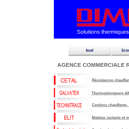
Solutions thermiques
AGENCE COMMERCIALE 
Résistances chauffan
Thermoplongeurs téf
Cordons chauffants, 
Matelas isolants et 