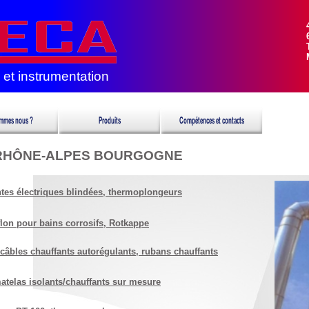
 et instrumentation
RHÔNE-ALPES BOURGOGNE
tes électriques blindées, thermoplongeurs
lon pour bains corrosifs, Rotkappe
câbles chauffants autorégulants, rubans chauffants
matelas isolants/chauffants sur mesure