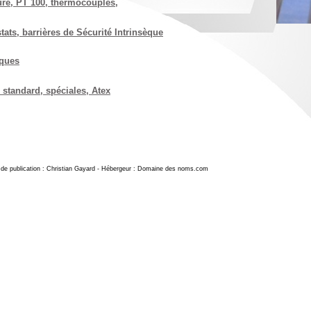
re, PT 100, thermocouples,
tats, barrières de Sécurité Intrinsèque
iques
 standard, spéciales, Atex
ur de publication : Christian Gayard - Hébergeur : Domaine des noms.com