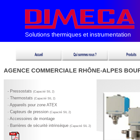
Solutions thermiques et instrumentation
AGENCE COMMERCIALE RHÔNE-ALPES BOU
·
Pressostats
(Capacité SIL 2)
· Thermostats
(Capacité SIL 2)
· Appareils pour zone ATEX
· Capteurs de pression
(Capacité SIL 2)
· Accessoires de montage
· Barrières de sécurité intrinsèque
(Capacité SIL 2)